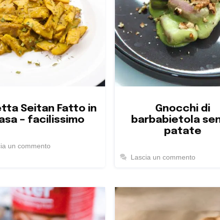
tta Seitan Fatto in
Gnocchi di
asa – facilissimo
barbabietola se
patate
cia un commento
Lascia un commento