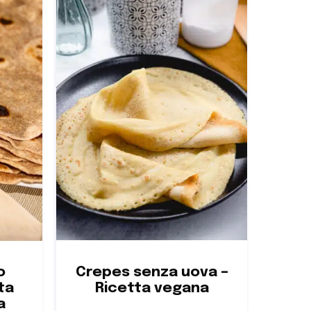
Crepes senza uova –
o
Ricetta vegana
ta
a