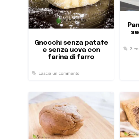
Pan
se
Gnocchi senza patate
e senza uova con
3 c
farina di farro
Lascia un commento