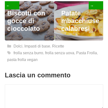
←
→
Biscotti con
Patate
gocce di
mbacchiuse
cioccolato
calabresi
Categorie
Dolci
,
Impasti di base
,
Ricette
Tag
frolla senza burro
,
frolla senza uova
,
Pasta Frolla
,
pasta frolla vegan
Lascia un commento
Commento