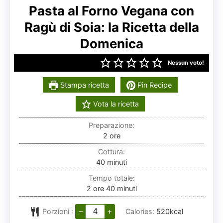
Pasta al Forno Vegana con
Ragù di Soia: la Ricetta della
Domenica
Nessun voto!
Stampa ricetta
Pin Recipe
Vota la ricetta
Preparazione:
ore
2
ore
Cottura:
minuti
40
minuti
Tempo totale:
ore
minuti
2
ore
40
minuti
–
+
Porzioni :
Calories:
520
kcal