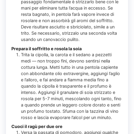
passaggio fondamentale è strizzarlo bene con le
mani per eliminare tutta l’acqua in eccesso. Se
resta bagnato, in pentola farà vapore invece di
rosolare e non assorbirà gli aromi del soffritto.
Deve risultare asciutto e sbriciolato, simile a un
trito. Se necessario, strizzalo una seconda volta
usando un canovaccio pulito.
Prepara il soffritto e rosola la soia
Trita la cipolla, la carota e il sedano a pezzetti
medi — non troppo fini, devono sentirsi nella
cottura lunga. Metti tutto in una pentola capiente
con abbondante olio extravergine, aggiungi l’aglio
e l’alloro, e fai andare a fiamma media fino a
quando la cipolla è trasparente e il profumo è
intenso. Aggiungi il granulare di soia strizzato e
rosola per 5-7 minuti, mescolando ogni tanto, fino
a quando prende un leggero colore dorato e senti
un profumo tostato. Sfuma con la tazzina di vino
rosso e lascia evaporare l’alcol per un minuto.
Cuoci il ragù per due ore
Versa la passata di pomodoro, aggiungi qualche