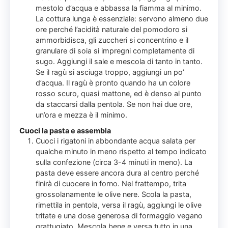
mestolo d’acqua e abbassa la fiamma al minimo.
La cottura lunga è essenziale: servono almeno due
ore perché l’acidità naturale del pomodoro si
ammorbidisca, gli zuccheri si concentrino e il
granulare di soia si impregni completamente di
sugo. Aggiungi il sale e mescola di tanto in tanto.
Se il ragù si asciuga troppo, aggiungi un po’
d’acqua. Il ragù è pronto quando ha un colore
rosso scuro, quasi mattone, ed è denso al punto
da staccarsi dalla pentola. Se non hai due ore,
un’ora e mezza è il minimo.
Cuoci la pasta e assembla
Cuoci i rigatoni in abbondante acqua salata per
qualche minuto in meno rispetto al tempo indicato
sulla confezione (circa 3-4 minuti in meno). La
pasta deve essere ancora dura al centro perché
finirà di cuocere in forno. Nel frattempo, trita
grossolanamente le olive nere. Scola la pasta,
rimettila in pentola, versa il ragù, aggiungi le olive
tritate e una dose generosa di formaggio vegano
grattugiato. Mescola bene e versa tutto in una