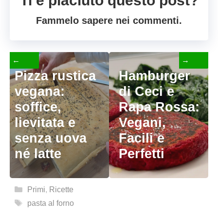
Ti è piaciuto questo post?
Fammelo sapere nei commenti.
←
→
Pizza rustica
Hamburger
vegana:
di Ceci e
soffice,
Rapa Rossa:
lievitata e
Vegani,
senza uova
Facili e
né latte
Perfetti
Categorie
Primi
,
Ricette
Tag
pasta al forno