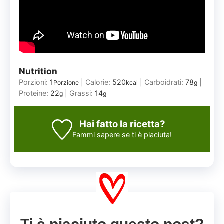
Nutrition
Porzioni:
1
|
Calorie:
520
|
Carboidrati:
78
|
Porzione
kcal
g
Proteine:
22
|
Grassi:
14
g
g
Hai fatto la ricetta?
Fammi sapere
se ti è piaciuta!