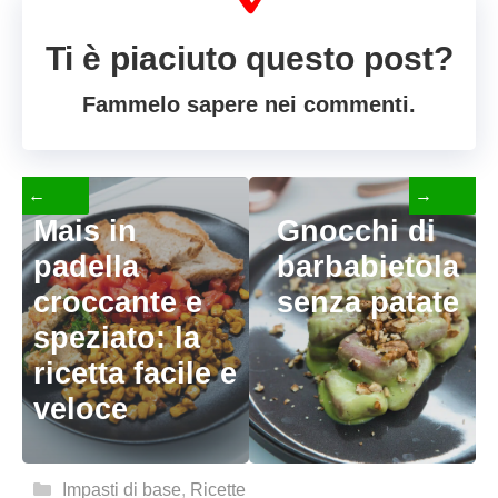
Ti è piaciuto questo post?
Fammelo sapere nei commenti.
←
→
Mais in
Gnocchi di
padella
barbabietola
croccante e
senza patate
speziato: la
ricetta facile e
veloce
Categorie
Impasti di base
,
Ricette