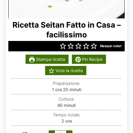
Ricetta Seitan Fatto in Casa –
facilissimo
Nessun voto!
Stampa ricetta
Pin Recipe
Vota la ricetta
Preparazione:
ora
minuti
1
ora
20
minuti
Cottura:
minuti
40
minuti
Tempo totale:
ore
2
ore