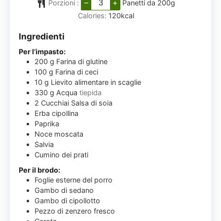
–
+
Porzioni :
Panetti da 200g
Calories:
120
kcal
Ingredienti
Per l’impasto:
200
g
Farina di glutine
100
g
Farina di ceci
10
g
Lievito alimentare in scaglie
330
g
Acqua
tiepida
2
Cucchiai
Salsa di soia
Erba cipollina
Paprika
Noce moscata
Salvia
Cumino dei prati
Per il brodo:
Foglie esterne del porro
Gambo di sedano
Gambo di cipollotto
Pezzo di zenzero fresco