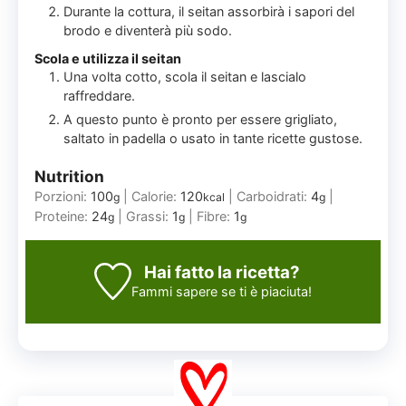
Durante la cottura, il seitan assorbirà i sapori del
brodo e diventerà più sodo.
Scola e utilizza il seitan
Una volta cotto, scola il seitan e lascialo
raffreddare.
A questo punto è pronto per essere grigliato,
saltato in padella o usato in tante ricette gustose.
Nutrition
Porzioni:
100
|
Calorie:
120
|
Carboidrati:
4
|
g
kcal
g
Proteine:
24
|
Grassi:
1
|
Fibre:
1
g
g
g
Hai fatto la ricetta?
Fammi sapere
se ti è piaciuta!