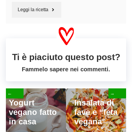
Leggi la ricetta
Ti è piaciuto questo post?
Fammelo sapere nei commenti.
←
→
Yogurt
Insalata di
vegano fatto
fave e “feta
in casa
vegana”