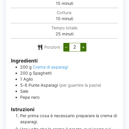
minuti
15
minuti
Cottura:
minuti
10
minuti
Tempo totale:
minuti
25
minuti
–
+
Porzioni :
Ingredienti
200
g
Crema di asparagi
200
g
Spaghetti
1
Aglio
5-6
Punte
Asparagi
(per guarnire la pasta)
Sale
Pepe nero
Istruzioni
Per prima cosa è necessario preparare la crema di
asparagi.