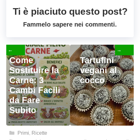
Ti è piaciuto questo post?
Fammelo sapere nei commenti.
←
→
Come
Tartufini
Sostituire la
vegani al
Carne: 3
cocco
Cambi Facili
da Fare
Subito
Categorie
Primi
,
Ricette