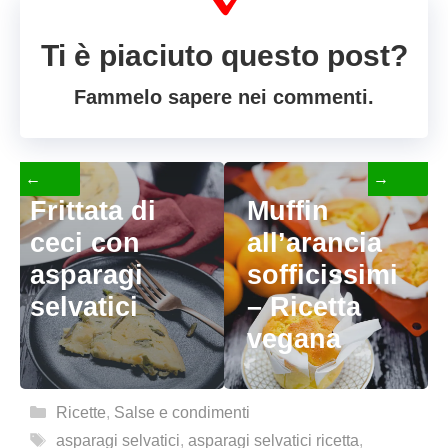
Ti è piaciuto questo post?
Fammelo sapere nei commenti.
←
→
Frittata di
Muffin
ceci con
all’arancia
asparagi
sofficissimi
selvatici
– Ricetta
vegana
Categorie
Ricette
,
Salse e condimenti
Tag
asparagi selvatici
,
asparagi selvatici ricetta
,