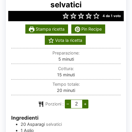
selvatici
4
da 1 voto
Stampa ricetta
Pin Recipe
Vota la ricetta
Preparazione:
minuti
5
minuti
Cottura:
minuti
15
minuti
Tempo totale:
minuti
20
minuti
–
+
Porzioni :
Ingredienti
20
Asparagi
selvatici
1
Aglio