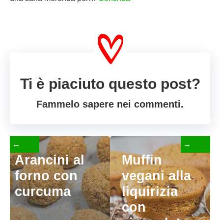
Ti è piaciuto questo post?
Fammelo sapere nei commenti.
←
→
Arancini al
Muffin
forno con
vegani alla
curcuma
liquirizia
con