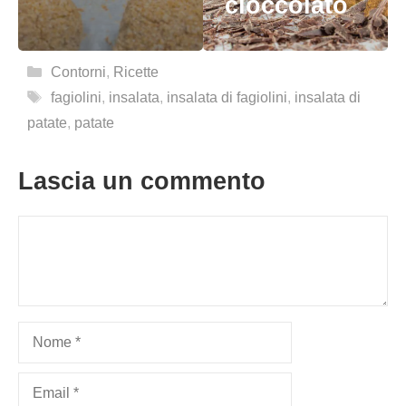
cioccolato
Categorie
Contorni
,
Ricette
Tag
fagiolini
,
insalata
,
insalata di fagiolini
,
insalata di
patate
,
patate
Lascia un commento
Commento
Nome
Email