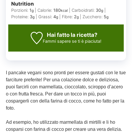
Nutrition
Porzioni:
1
|
Calorie:
180
|
Carboidrati:
30
|
g
kcal
g
Proteine:
3
|
Grassi:
4
|
Fibre:
2
|
Zucchero:
5
g
g
g
g
Hai fatto la ricetta?
Fammi sapere
se ti è piaciuta!
I pancake vegani sono pronti per essere gustati con le tue
farciture preferite! Per una colazione dolce e deliziosa,
puoi farcirli con marmellata, cioccolato, sciroppo d’acero
o con frutta fresca. Per dare un tocco in più, puoi
cospargerli con della farina di cocco, come ho fatto per la
foto.
Ad esempio, ho utilizzato marmellata di mirtilli e li ho
cosparsi con farina di cocco per creare una vera delizia.