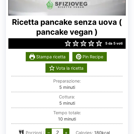
Ricetta pancake senza uova (
pancake vegan )
5
da
5
voti
Stampa ricetta
Pin Recipe
Vota la ricetta
Preparazione:
minuti
5
minuti
Cottura:
minuti
5
minuti
Tempo totale:
minuti
10
minuti
–
+
Porzioni :
Calories:
180
kcal