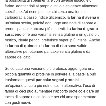
la possibilità di sperimentare con diverse tipologie di
farine, adattandoli ai propri gusti o a esigenze alimentari
specifiche. Ad esempio, per chi cerca una fonte di
carboidrati a basso indice glicemico, la
farina d’avena
è
un’ottima scelta, poiché aggiunge una nota di sapore e
rende i pancake ancora più nutrienti. La
farina di grano
saraceno
offre una variante senza glutine e un gusto più
rustico, ideale per chi preferisce sapori più intensi. Anche
la
farina di quinoa
o la
farina di riso
sono valide
alternative per ottenere pancake senza glutine e dal
sapore delicato.
Se cercate una versione più proteica, aggiungere una
piccola quantità di proteine in polvere alla pastella può
trasformare questi
pancake vegani proteici
in
un’opzione ancora più nutriente. In alternativa, l’uso di
farina di ceci può aumentare l’apporto proteico e dare un
tocco di sapore unico, ideale per chi ama sperimentare
con gusti nuovi.