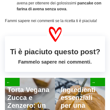
avena per ottenere dei golosissimi
pancake con
farina di avena senza uova
.
Fammi sapere nei commenti se la ricetta ti è piaciuta!
Ti è piaciuto questo post?
Fammelo sapere nei commenti.
←
→
Torta Vegana
Ingredienti
Zucca e
essenziali
Zenzero: un
per una