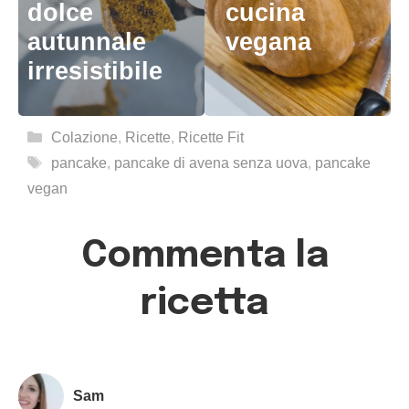
dolce
cucina
autunnale
vegana
irresistibile
Categorie
Colazione
,
Ricette
,
Ricette Fit
Tag
pancake
,
pancake di avena senza uova
,
pancake
vegan
Commenta la
ricetta
Sam