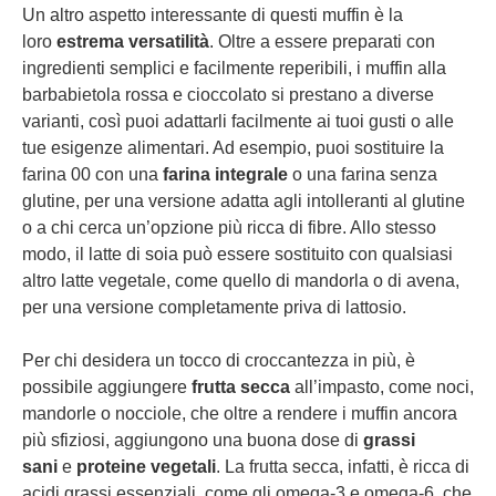
Un altro aspetto interessante di questi muffin è la
loro
estrema versatilità
. Oltre a essere preparati con
ingredienti semplici e facilmente reperibili, i muffin alla
barbabietola rossa e cioccolato si prestano a diverse
varianti, così puoi adattarli facilmente ai tuoi gusti o alle
tue esigenze alimentari. Ad esempio, puoi sostituire la
farina 00 con una
farina integrale
o una farina senza
glutine, per una versione adatta agli intolleranti al glutine
o a chi cerca un’opzione più ricca di fibre. Allo stesso
modo, il latte di soia può essere sostituito con qualsiasi
altro latte vegetale, come quello di mandorla o di avena,
per una versione completamente priva di lattosio.
Per chi desidera un tocco di croccantezza in più, è
possibile aggiungere
frutta secca
all’impasto, come noci,
mandorle o nocciole, che oltre a rendere i muffin ancora
più sfiziosi, aggiungono una buona dose di
grassi
sani
e
proteine vegetali
. La frutta secca, infatti, è ricca di
acidi grassi essenziali, come gli omega-3 e omega-6, che