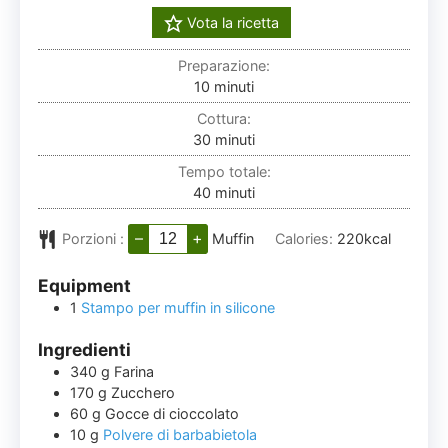
Vota la ricetta
Preparazione:
minuti
10
minuti
Cottura:
minuti
30
minuti
Tempo totale:
minuti
40
minuti
–
+
Porzioni :
Muffin
Calories:
220
kcal
Equipment
1
Stampo per muffin in silicone
Ingredienti
340
g
Farina
170
g
Zucchero
60
g
Gocce di cioccolato
10
g
Polvere di barbabietola