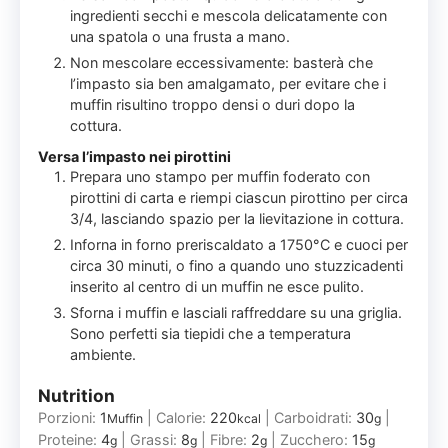
ingredienti secchi e mescola delicatamente con
una spatola o una frusta a mano.
Non mescolare eccessivamente: basterà che
l’impasto sia ben amalgamato, per evitare che i
muffin risultino troppo densi o duri dopo la
cottura.
Versa l’impasto nei pirottini
Prepara uno stampo per muffin foderato con
pirottini di carta e riempi ciascun pirottino per circa
3/4, lasciando spazio per la lievitazione in cottura.
Inforna in forno preriscaldato a 1750°C e cuoci per
circa 30 minuti, o fino a quando uno stuzzicadenti
inserito al centro di un muffin ne esce pulito.
Sforna i muffin e lasciali raffreddare su una griglia.
Sono perfetti sia tiepidi che a temperatura
ambiente.
Nutrition
Porzioni:
1
|
Calorie:
220
|
Carboidrati:
30
|
Muffin
kcal
g
Proteine:
4
|
Grassi:
8
|
Fibre:
2
|
Zucchero:
15
g
g
g
g