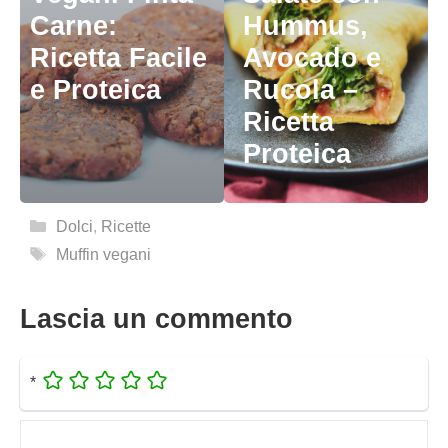
Carne:
Hummus,
Ricetta Facile
Avocado e
e Proteica
Rucola –
Ricetta
Proteica
Categorie
Dolci
,
Ricette
Tag
Muffin vegani
Lascia un commento
*
Commento