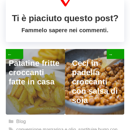
Ti è piaciuto questo post?
Fammelo sapere nei commenti.
←
→
Patatine fritte
Ceci in
croccanti
padella
fatte in casa
croccanti
con salsa di
soia
Categorie
Blog
Tag
conversione margarina e olio
,
sostituire burro con