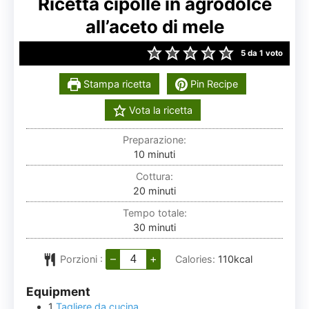
Ricetta cipolle in agrodolce
all’aceto di mele
5
da 1 voto
Stampa ricetta
Pin Recipe
Vota la ricetta
Preparazione:
minuti
10
minuti
Cottura:
minuti
20
minuti
Tempo totale:
minuti
30
minuti
–
+
Porzioni :
Calories:
110
kcal
Equipment
1
Tagliere da cucina