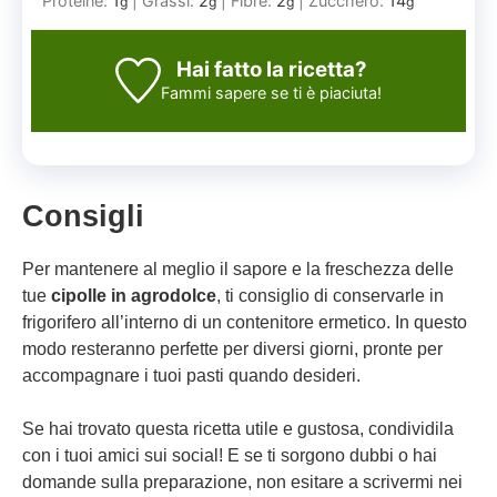
Proteine:
1
|
Grassi:
2
|
Fibre:
2
|
Zucchero:
14
g
g
g
g
Hai fatto la ricetta?
Fammi sapere
se ti è piaciuta!
Consigli
Per mantenere al meglio il sapore e la freschezza delle
tue
cipolle in agrodolce
, ti consiglio di conservarle in
frigorifero all’interno di un contenitore ermetico. In questo
modo resteranno perfette per diversi giorni, pronte per
accompagnare i tuoi pasti quando desideri.
Se hai trovato questa ricetta utile e gustosa, condividila
con i tuoi amici sui social! E se ti sorgono dubbi o hai
domande sulla preparazione, non esitare a scrivermi nei