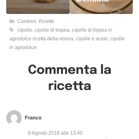
Categorie
Contorni
,
Ricette
Tag
cipolle
,
cipolle di tropea
,
cipolle di tropea in
agrodolce ricetta della nonna
,
cipolle e aceto
,
cipolle
in agrodolce
Commenta la
ricetta
Franco
8 Agosto 2018 alle 13:40