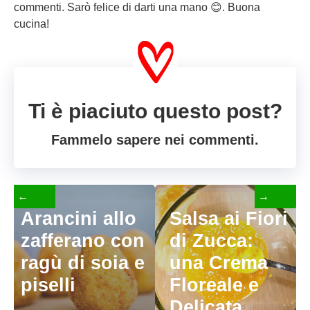
commenti. Sarò felice di darti una mano 😊. Buona
cucina!
Ti è piaciuto questo post?
Fammelo sapere nei commenti.
←
→
Arancini allo
Salsa ai Fiori
zafferano con
di Zucca:
ragù di soia e
una Crema
piselli
Floreale e
Delicata