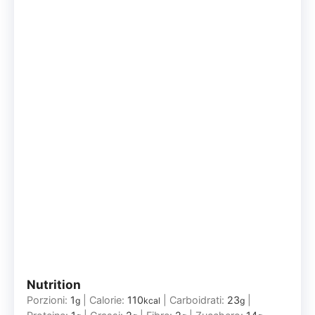
Nutrition
Porzioni:
1
|
Calorie:
110
|
Carboidrati:
23
|
g
kcal
g