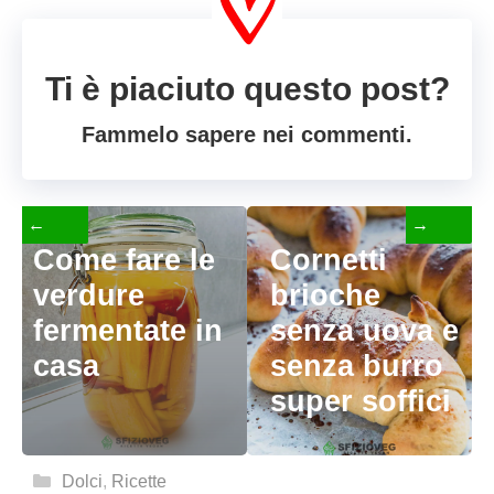
Ti è piaciuto questo post?
Fammelo sapere nei commenti.
←
→
Come fare le
Cornetti
verdure
brioche
fermentate in
senza uova e
casa
senza burro
super soffici
Categorie
Dolci
,
Ricette