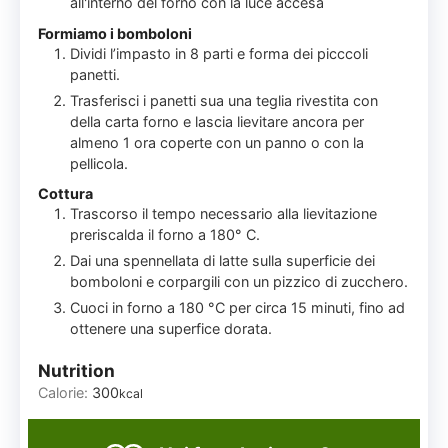
all'interno del forno con la luce accesa
Formiamo i bomboloni
Dividi l’impasto in 8 parti e forma dei picccoli
panetti.
Trasferisci i panetti sua una teglia rivestita con
della carta forno e lascia lievitare ancora per
almeno 1 ora coperte con un panno o con la
pellicola.
Cottura
Trascorso il tempo necessario alla lievitazione
preriscalda il forno a 180° C.
Dai una spennellata di latte sulla superficie dei
bomboloni e corpargili con un pizzico di zucchero.
Cuoci in forno a 180 °C per circa 15 minuti, fino ad
ottenere una superfice dorata.
Nutrition
Calorie:
300
kcal