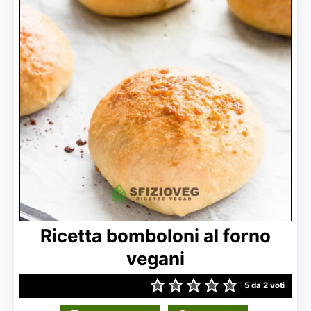
Ricetta bomboloni al forno
vegani
5
da
2
voti