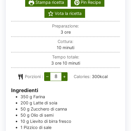
Stampa ricetta
Pin Recipe
Vota la ricetta
Preparazione:
ore
3
ore
Cottura:
minuti
10
minuti
Tempo totale:
ore
minuti
3
ore
10
minuti
–
+
Porzioni :
Calories:
300
kcal
Ingredienti
350
g
Farina
200
g
Latte di soia
50
g
Zucchero di canna
50
g
Olio di semi
10
g
Lievito di birra fresco
1
Pizzico di sale