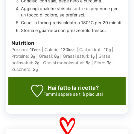
Condisci con sale, pepe nero e curcuma.
Aggiungi qualche striscia sottile di peperone per
un tocco di colore, se preferisci.
Cuoci in forno preriscaldato a 180°C per 20 minuti.
Sforna e guarnisci con prezzemolo fresco.
Nutrition
Porzioni:
1
|
Calorie:
120
|
Carboidrati:
10
|
Fetta
kcal
g
Proteine:
3
|
Grassi:
8
|
Grassi saturi:
1
|
Grassi
g
g
g
polinsaturi:
2
|
Grassi monoinsaturi:
5
|
Fibre:
3
|
g
g
g
Zucchero:
2
g
Hai fatto la ricetta?
Fammi sapere
se ti è piaciuta!