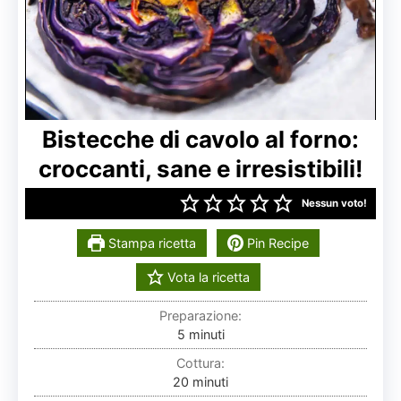
Bistecche di cavolo al forno:
croccanti, sane e irresistibili!
Nessun voto!
Stampa ricetta
Pin Recipe
Vota la ricetta
Preparazione:
minuti
5
minuti
Cottura:
minuti
20
minuti