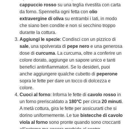
cappuccio rosso
su una teglia rivestita con carta
da forno. Spennella ogni fetta con
olio
extravergine di oliva
su entrambi i lati, in modo
che siano ben condite e non si secchino troppo
durante la cottura.
Aggiungi le spezie
: Condisci con un pizzico di
sale
, una spolverata di
pepe nero
e una generosa
dose di
curcuma
. La curcuma, oltre a conferire un
colore dorato, aggiunge un sapore unico e tanti
benefici antinfiammatori. Se lo desideri, puoi
anche aggiungere qualche cubetto di
peperone
sopra le fette per dare un tocco di dolcezza e
colore.
Cuoci al forno
: Inforna le fette di
cavolo rosso
in
un forno preriscaldato a
180°C
per circa
20 minuti
.
A metà cottura, gira le fette per assicurarti che si
dorino uniformemente. Le tue
bistecche di cavolo
viola al forno
sono pronte quando sono croccanti