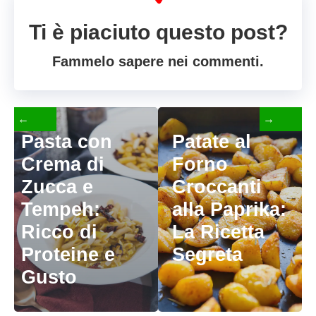
Ti è piaciuto questo post?
Fammelo sapere nei commenti.
←
→
Pasta con
Patate al
Crema di
Forno
Zucca e
Croccanti
Tempeh:
alla Paprika:
Ricco di
La Ricetta
Proteine e
Segreta
Gusto