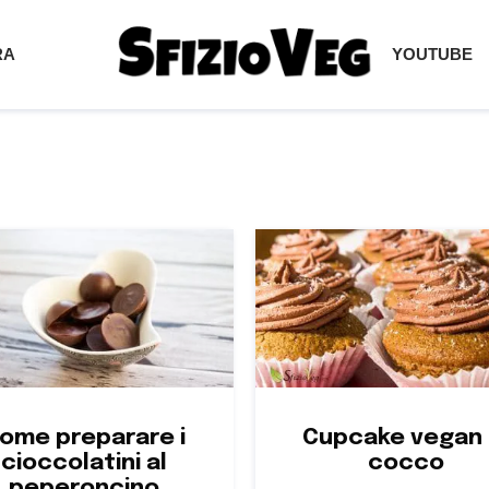
RA
YOUTUBE
ome preparare i
Cupcake vegan 
cioccolatini al
cocco
peperoncino