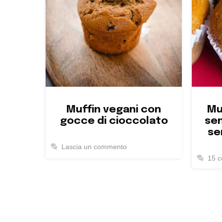
Muffin vegani con
Mu
gocce di cioccolato
sen
se
Lascia un commento
15 