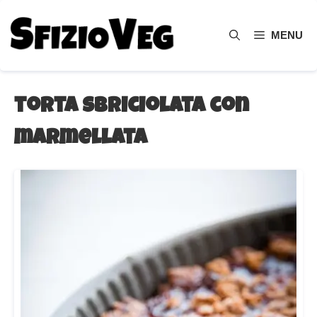
Vai
al
MENU
contenuto
torta sbriciolata con
marmellata