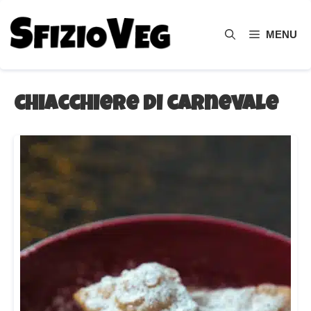
Vai
al
MENU
contenuto
chiacchiere di carnevale