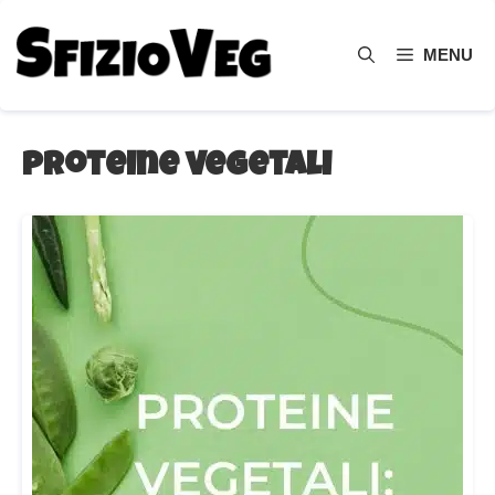
Vai
al
MENU
contenuto
proteine vegetali